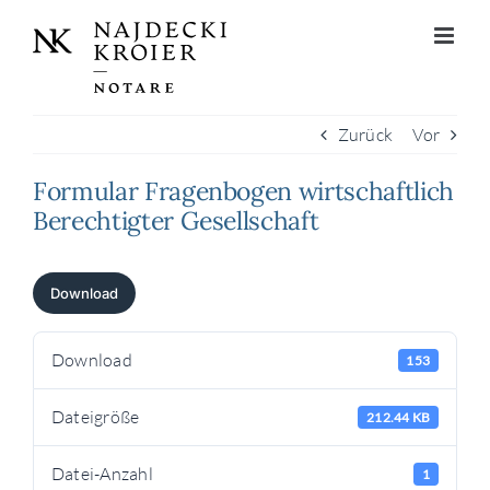
Zum
Inhalt
springen
Zurück
Vor
Formular Fragenbogen wirtschaftlich
Berechtigter Gesellschaft
Download
Download
153
Dateigröße
212.44 KB
Datei-Anzahl
1