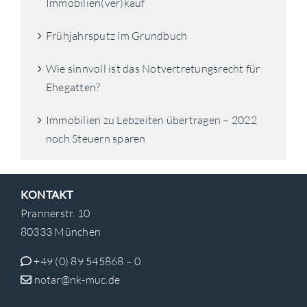
Immobilien(ver)kauf
Frühjahrsputz im Grundbuch
Wie sinnvoll ist das Notvertretungsrecht für
Ehegatten?
Immobilien zu Lebzeiten übertragen – 2022
noch Steuern sparen
KONTAKT
Prannerstr. 10
80333 München
+49 (0) 89 545868 – 0
notar@nk-muc.de