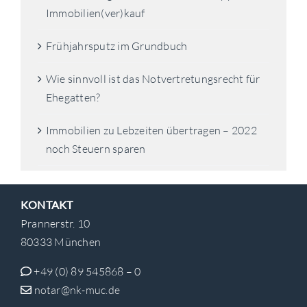
Immobilien(ver)kauf
Frühjahrsputz im Grundbuch
Wie sinnvoll ist das Notvertretungsrecht für
Ehegatten?
Immobilien zu Lebzeiten übertragen – 2022
noch Steuern sparen
KONTAKT
Prannerstr. 10
80333 München
+49 (0) 89 545868 – 0
notar@nk-muc.de