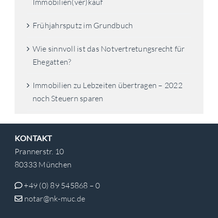
Immobilien(ver)kauf
Frühjahrsputz im Grundbuch
Wie sinnvoll ist das Notvertretungsrecht für
Ehegatten?
Immobilien zu Lebzeiten übertragen – 2022
noch Steuern sparen
KONTAKT
Prannerstr. 10
80333 München
+49 (0) 89 545868 – 0
notar@nk-muc.de