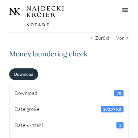
Zum
Inhalt
springen
Zurück
Vor
Money laundering check
Download
Download
78
Dateigröße
202.59 KB
Datei-Anzahl
1