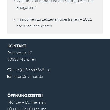
Wie sinnvoll ist das Notvertretungsrecht für
Ehegatten?
Immobilien zu Lebzeiten übertragen – 2022
noch Steuern sparen
KONTAKT
Prannerstr. 10
80333 München
+49 (0) 89 545868 – 0
notar@nk-muc.de
ÖFFNUNGSZEITEN
Montag – Donnerstag
08:00 – 12:30 Uhr und