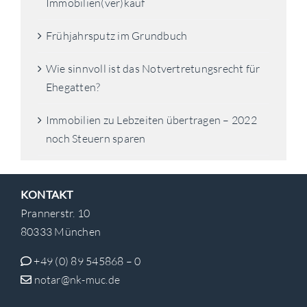
Immobilien(ver)kauf
Frühjahrsputz im Grundbuch
Wie sinnvoll ist das Notvertretungsrecht für
Ehegatten?
Immobilien zu Lebzeiten übertragen – 2022
noch Steuern sparen
KONTAKT
Prannerstr. 10
80333 München
+49 (0) 89 545868 – 0
notar@nk-muc.de