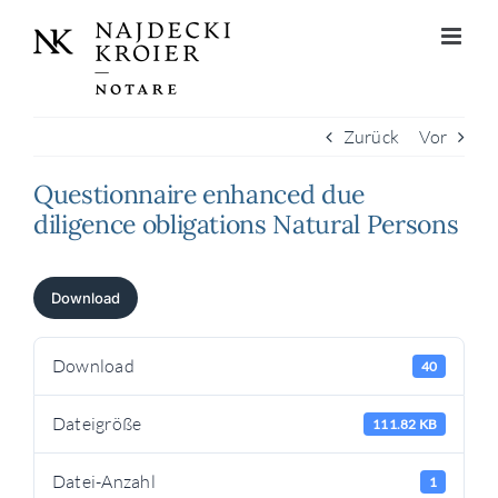
Zum
Inhalt
springen
Zurück
Vor
Questionnaire enhanced due
diligence obligations Natural Persons
Download
Download
40
Dateigröße
111.82 KB
Datei-Anzahl
1